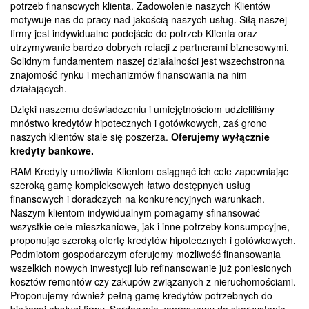
potrzeb finansowych klienta. Zadowolenie naszych Klientów
motywuje nas do pracy nad jakością naszych usług. Siłą naszej
firmy jest indywidualne podejście do potrzeb Klienta oraz
utrzymywanie bardzo dobrych relacji z partnerami biznesowymi.
Solidnym fundamentem naszej działalności jest wszechstronna
znajomość rynku i mechanizmów finansowania na nim
działających.
Dzięki naszemu doświadczeniu i umiejętnościom udzieliliśmy
mnóstwo kredytów hipotecznych i gotówkowych, zaś grono
naszych klientów stale się poszerza.
Oferujemy wyłącznie
kredyty bankowe.
RAM Kredyty umożliwia Klientom osiągnąć ich cele zapewniając
szeroką gamę kompleksowych łatwo dostępnych usług
finansowych i doradczych na konkurencyjnych warunkach.
Naszym klientom indywidualnym pomagamy sfinansować
wszystkie cele mieszkaniowe, jak i inne potrzeby konsumpcyjne,
proponując szeroką ofertę kredytów hipotecznych i gotówkowych.
Podmiotom gospodarczym oferujemy możliwość finansowania
wszelkich nowych inwestycji lub refinansowanie już poniesionych
kosztów remontów czy zakupów związanych z nieruchomościami.
Proponujemy również pełną gamę kredytów potrzebnych do
bieżącej obsługi firmy. Serdecznie zapraszamy do skorzystania