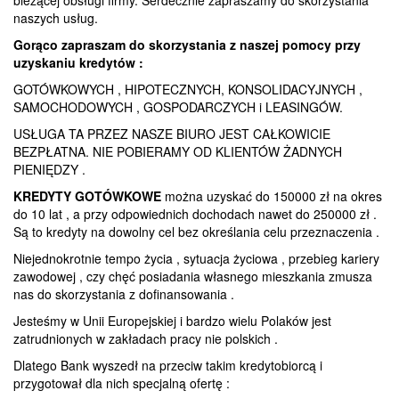
naszych usług.
Gorąco zapraszam do skorzystania z naszej pomocy przy
uzyskaniu kredytów :
GOTÓWKOWYCH , HIPOTECZNYCH, KONSOLIDACYJNYCH ,
SAMOCHODOWYCH , GOSPODARCZYCH i LEASINGÓW.
USŁUGA TA PRZEZ NASZE BIURO JEST CAŁKOWICIE
BEZPŁATNA. NIE POBIERAMY OD KLIENTÓW ŻADNYCH
PIENIĘDZY .
KREDYTY GOTÓWKOWE
można uzyskać do 150000 zł na okres
do 10 lat , a przy odpowiednich dochodach nawet do 250000 zł .
Są to kredyty na dowolny cel bez określania celu przeznaczenia .
Niejednokrotnie tempo życia , sytuacja życiowa , przebieg kariery
zawodowej , czy chęć posiadania własnego mieszkania zmusza
nas do skorzystania z dofinansowania .
Jesteśmy w Unii Europejskiej i bardzo wielu Polaków jest
zatrudnionych w zakładach pracy nie polskich .
Dlatego Bank wyszedł na przeciw takim kredytobiorcą i
przygotował dla nich specjalną ofertę :