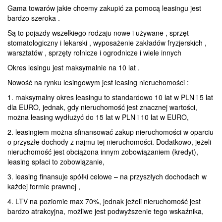
Gama towarów jakie chcemy zakupić za pomocą leasingu jest
bardzo szeroka .
Są to pojazdy wszelkiego rodzaju nowe i używane , sprzęt
stomatologiczny i lekarski , wyposażenie zakładów fryzjerskich ,
warsztatów , sprzęty rolnicze i ogrodnicze i wiele innych
Okres lesingu jest maksymalnie na 10 lat .
Nowość na rynku lesingowym jest leasing nieruchomości :
1. maksymalny okres leasingu to standardowo 10 lat w PLN i 5 lat
dla EURO, jednak, gdy nieruchomość jest znacznej wartości,
można leasing wydłużyć do 15 lat w PLN i 10 lat w EURO,
2. leasingiem można sfinansować zakup nieruchomości w oparciu
o przyszłe dochody z najmu tej nieruchomości. Dodatkowo, jeżeli
nieruchomość jest obciążona innym zobowiązaniem (kredyt),
leasing spłaci to zobowiązanie,
3. leasing finansuje spółki celowe – na przyszłych dochodach w
każdej formie prawnej ,
4. LTV na poziomie max 70%, jednak jeżeli nieruchomość jest
bardzo atrakcyjna, możliwe jest podwyższenie tego wskaźnika,