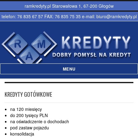
ramkredyty.pl Starowałowa 1, 67-200 Głogów
telefon: 76 835 67 57 FAX: 76 835 75 35 e-mail: biuro@ramkredyty.pl
MENU
Ramkredyty – Kredyty hipoteczne,
gotówkowe Głogów
KREDYTY GOTÓWKOWE
na 120 miesięcy
do 200 tysięcy PLN
na oświadczenie o dochodach
pod zastaw pojazdu
konsolidacja