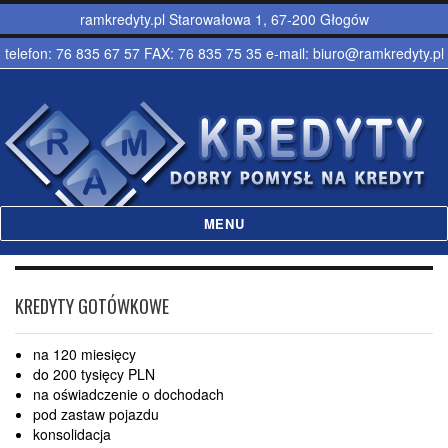
ramkredyty.pl Starowałowa 1, 67-200 Głogów
telefon: 76 835 67 57 FAX: 76 835 75 35 e-mail: biuro@ramkredyty.pl
MENU
Ramkredyty – Kredyty hipoteczne,
gotówkowe Głogów
KREDYTY GOTÓWKOWE
na 120 miesięcy
do 200 tysięcy PLN
na oświadczenie o dochodach
pod zastaw pojazdu
konsolidacja