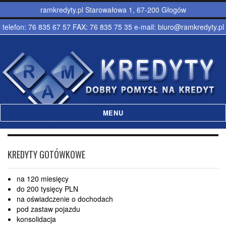
ramkredyty.pl Starowałowa 1, 67-200 Głogów
telefon: 76 835 67 57 FAX: 76 835 75 35 e-mail: biuro@ramkredyty.pl
MENU
Ramkredyty – Kredyty hipoteczne,
gotówkowe Głogów
KREDYTY GOTÓWKOWE
na 120 miesięcy
do 200 tysięcy PLN
na oświadczenie o dochodach
pod zastaw pojazdu
konsolidacja